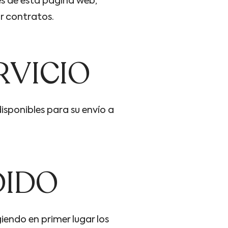
és de esta página web,
r contratos.
RVICIO
isponibles para su envío a
DIDO
iendo en primer lugar los